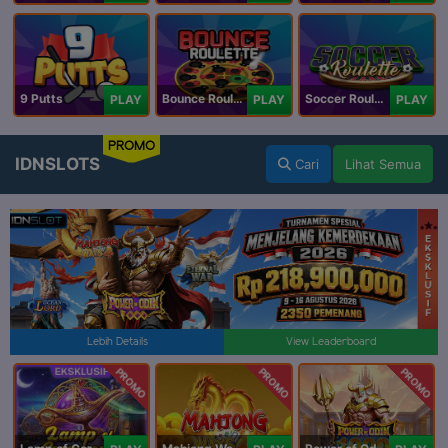
9 Putts
Bounce Roulette
Soccer Roulette
PLAY
PLAY
PLAY
PROMO
IDNSLOTS
Cari
Lihat Semua
Lebih Details
View Leaderboard
PROMO
PROMO
PROMO