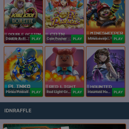
Double Action Roulette
Coin Pusher
Minesweeper Hollywood
PLAY
PLAY
PLAY
Plinko Pinball
Red Light Green Light
Haunted Haven
PLAY
PLAY
PLAY
IDNRAFFLE