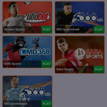
Ubobet Sports
SBO Sportsbook
PLAY
PLAY
CMD Sports
PLAY
Saba Sports
PLAY
SBO Sportsbook
PLAY