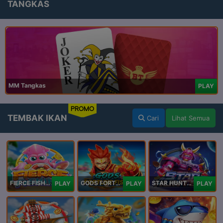
TANGKAS
MM Tangkas
PLAY
PROMO
TEMBAK IKAN
Cari
Lihat Semua
FIERCE FISHING
GODS FORTUNE FISHING
STAR HUNTER
PLAY
PLAY
PLAY