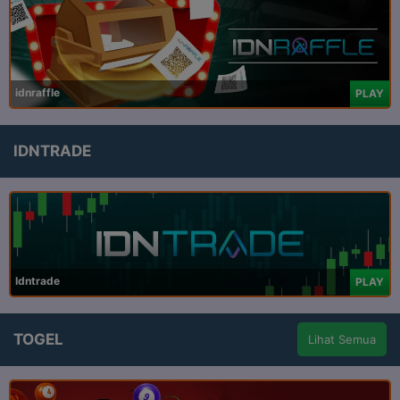
idnraffle
PLAY
IDNTRADE
Idntrade
PLAY
TOGEL
Lihat Semua