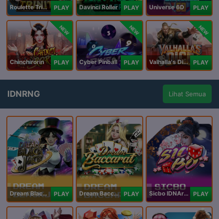
Roulette Trinity
Davinci Roller
Universe 6D
PLAY
PLAY
PLAY
NEW
NEW
NEW
Chinchirorin
Cyber Pinball
Valhalla's Dice
PLAY
PLAY
PLAY
IDNRNG
Lihat Semua
Dream Blackjack
Dream Baccarat
Sicbo IDNArcade
PLAY
PLAY
PLAY