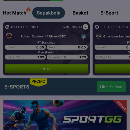
Hot Match
Sepakbola
Basket
E-Sport
K-LEAGUE 1 KOREA
08/08, 6:00 PM
K-LEAGUE 1 KOREA
Gimcheon Sangmu FC
VS
FC Seoul
FT.Handicap
F
0.50
-0.50
-0
Home 0
Away 0
Home 0
Over/Under
O
-1.11
-1.06
-1
Di Atas 2.50
Di Bawah 2.50
Di Atas 2.50
PLAY
PROMO
E-SPORTS
Lihat Semua
PROMO