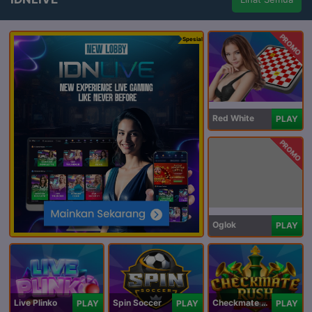
PROMO
Spesial
Red White
PLAY
PROMO
Oglok
PLAY
Live Plinko
Spin Soccer
Checkmate Rush
PLAY
PLAY
PLAY