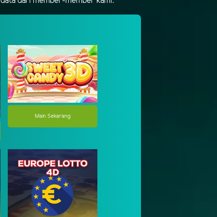
an data dari member-member kami.
Main Sekarang