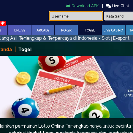
Download APK
Live Chat
O
S
IDNLIVE
ARCADE
POKER
TOGEL
LIVE CASINO
T
ndonesia - Slot | E-sport | IDNLive | IDNPoker | Live Casino | S
randa
Togel
ainkan permainan Lotto Online Terlengkap hanya untuk pecinta