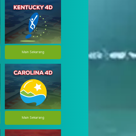
Main Sekarang
Main Sekarang