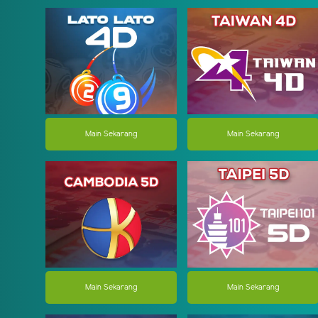
Main Sekarang
Main Sekarang
Main Sekarang
Main Sekarang