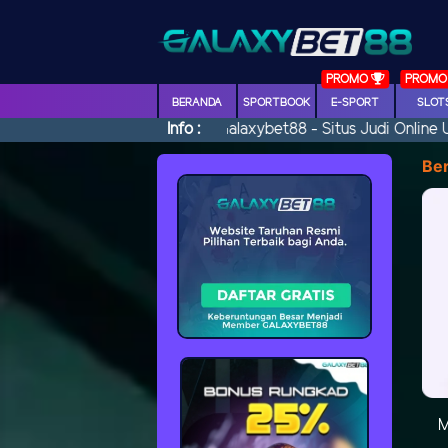
PROMO
PROM
BERANDA
SPORTBOOK
E-SPORT
SLOT
bet88 - Situs Judi Online Uang Asli Terlengkap & Terpercaya di I
Info :
Be
M