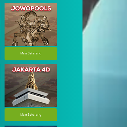
Main Sekarang
Main Sekarang